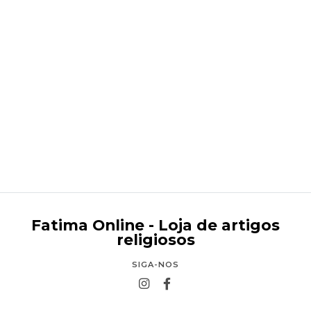
Ide a José. O mistério de São José na vida da Igreja
€13,00
Fatima Online - Loja de artigos
religiosos
SIGA-NOS