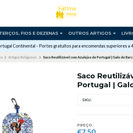
TERÇOS, FIOS E DEZENAS
OUTROS ARTIGOS
LIVR
rtugal Continental - Portes gratuitos para encomendas superiores a 
io
Artigos Religiosos
Saco Reutilizável com Azulejos de Portugal | Galo de Bar
Saco Reutilizá
Portugal | Gal
SKU:
PREÇO
€7,50