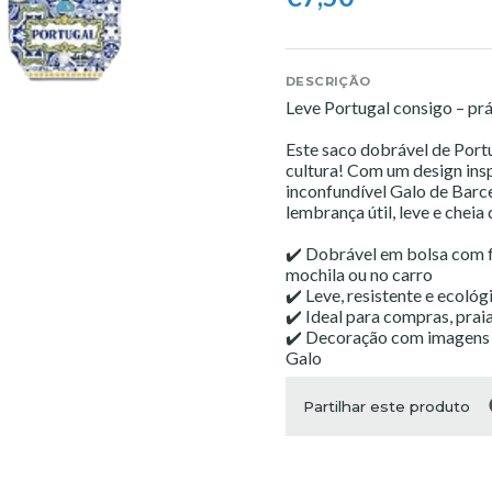
DESCRIÇÃO
Leve Portugal consigo – prát
Este saco dobrável de Por
cultura! Com um design insp
inconfundível Galo de Barce
lembrança útil, leve e cheia
✔️ Dobrável em bolsa com f
mochila ou no carro
✔️ Leve, resistente e ecológ
✔️ Ideal para compras, prai
✔️ Decoração com imagens e
Galo
Partilhar este produto