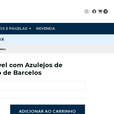
0
OS E PAGELAS
REVENDA
40€
celos
vel com Azulejos de
o de Barcelos
ADICIONAR AO CARRINHO