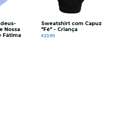
adeus-
Sweatshirt com Capuz
e Nossa
"Fé" - Criança
e Fátima
€23,90