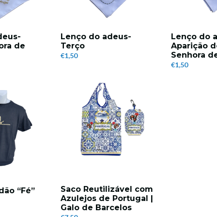
deus-
Lenço do adeus-
Lenço do 
ora de
Terço
Aparição d
Senhora d
€1,50
€1,50
Saco Reutilizável com
odão “Fé”
Azulejos de Portugal |
Galo de Barcelos