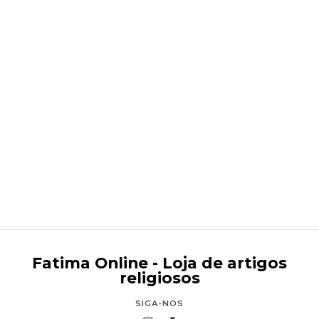
Presépio Com Anjo Da Guarda E Reis Magos 45 cm
€445,95
Fatima Online - Loja de artigos
religiosos
SIGA-NOS