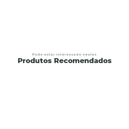
Terço de vidro Nossa Senhora de Fátima
€22,95
Pode estar interessado nestes
Produtos Recomendados