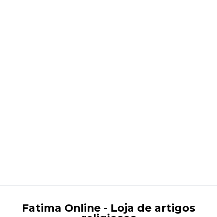
Estátua de Nossa senhora de Fátima
€999,00
Fatima Online - Loja de artigos