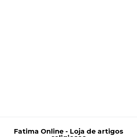
São Gabriel 23 cm
€29,89
Fatima Online - Loja de artigos