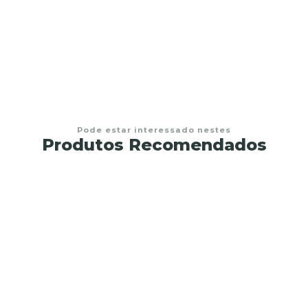
Dezena madeira com cálice da comunhão
€1,50
Pode estar interessado nestes
Produtos Recomendados