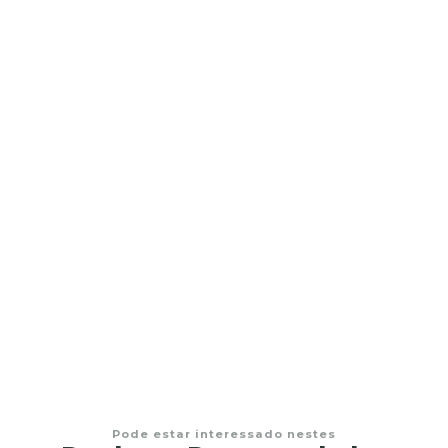
Terço de vidro Nossa Senhora de Fátima
€22,95
Pode estar interessado nestes