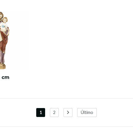
9 cm
1
2
Último