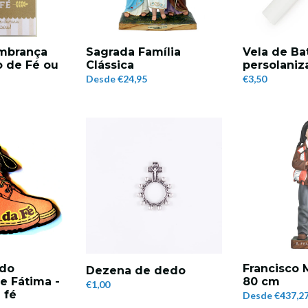
embrança
Sagrada Família
Vela de Ba
o de Fé ou
Clássica
persolaniz
Desde
€24,95
€3,50
 do
Francisco 
Dezena de dedo
e Fátima -
80 cm
€1,00
 fé
Desde
€437,2