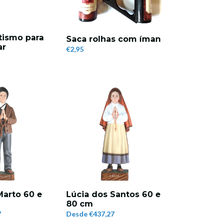
tismo para
Saca rolhas com íman
ar
€2,95
Marto 60 e
Lúcia dos Santos 60 e
80 cm
7
Desde
€437,27