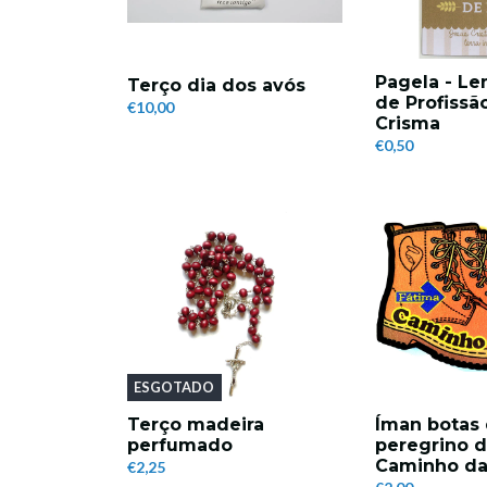
Pagela - L
Terço dia dos avós
de Profissã
€10,00
Crisma
€0,50
ESGOTADO
Terço madeira
Íman botas
perfumado
peregrino d
Caminho da
€2,25