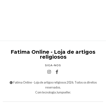
Nossa Senhora de Fátima luminosa com olhos de
vidro
Desde
€14,95
Fatima Online - Loja de artigos
religiosos
SIGA-NOS
Fatima Online - Loja de artigos religiosos 2026. Todos os direitos
reservados.
Com tecnologia Jumpseller
.