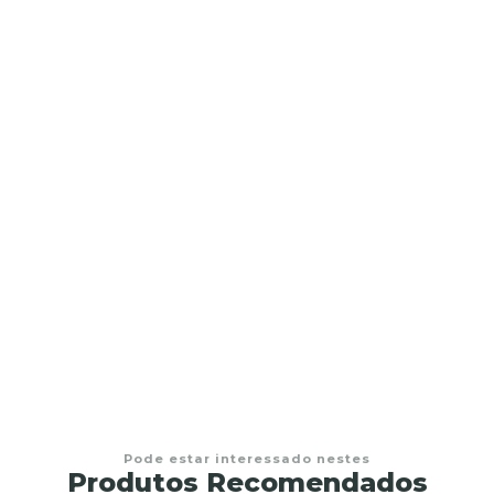
Terço de vidro Nossa Senhora de Fátima
€22,95
Pode estar interessado nestes
Produtos Recomendados