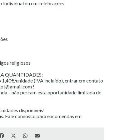
o individual ou em celebrações
sões
igos religiosos
ARA QUANTIDADES:
 1,40€/unidade (IVA incluído), entrar em contato
e.pt@gmail.com !
enda – não percam esta oportunidade limitada de
 unidades disponíveis!
aís. Fale connosco para encomendas em