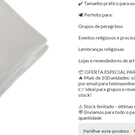
✔️ Tamanho prático para us
🕊️ Perfeito para:
Grupos de peregrinos
Eventos religiosos e procis
Lembranças religiosas
Lojas e revendedores de art
📦 OFERTA ESPECIAL P
🔥 Mais de 100 unidades: só
por email para fatimaonlin
👉 Ideal para grupos e rev
stock!
⚠️ Stock limitado – últimas
💬 Enviamos para todo o p
quantidade
Partilhar este produto