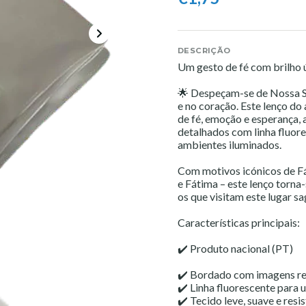
DESCRIÇÃO
Um gesto de fé com brilho ú
🌟 Despeçam-se de Nossa Se
e no coração. Este lenço do
de fé, emoção e esperança,
detalhados com linha fluore
ambientes iluminados.
Com motivos icónicos de Fá
e Fátima – este lenço torna
os que visitam este lugar s
Características principais:
✔️ Produto nacional (PT)
✔️ Bordado com imagens re
✔️ Linha fluorescente para 
✔️ Tecido leve, suave e resi