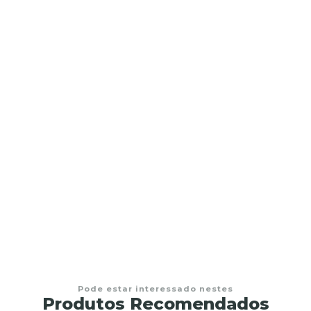
Terço de vidro Nossa Senhora de Fátima
€22,95
Pode estar interessado nestes
Produtos Recomendados