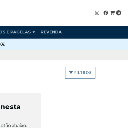
0
OS E PAGELAS
REVENDA
40€
FILTROS
 nesta
otão abaixo.