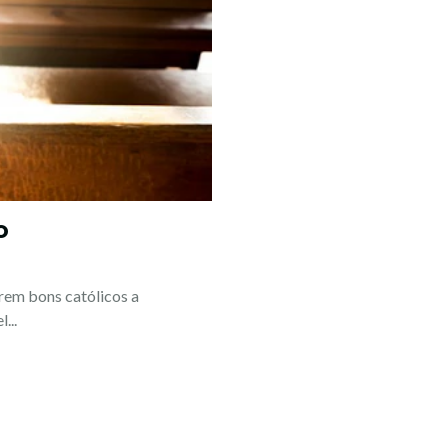
o
erem bons católicos a
...