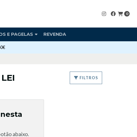
0
OS E PAGELAS
REVENDA
40€
LEI
FILTROS
 nesta
otão abaixo.